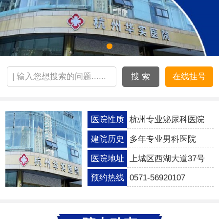
搜 索
在线挂号
医院性质
杭州专业泌尿科医院
建院历史
多年专业男科医院
医院地址
上城区西湖大道37号
预约热线
0571-56920107