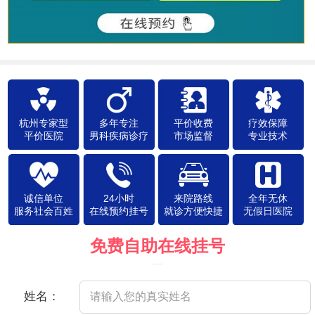
杭州专家型
多年专注
平价收费
疗效保障
平价医院
男科疾病诊疗
市场监督
专业技术
诚信单位
24小时
来院路线
全年无休
服务社会百姓
在线预约挂号
就诊方便快捷
无假日医院
免费自助在线挂号
（院方郑重承诺，以下信息将保密）
姓名：